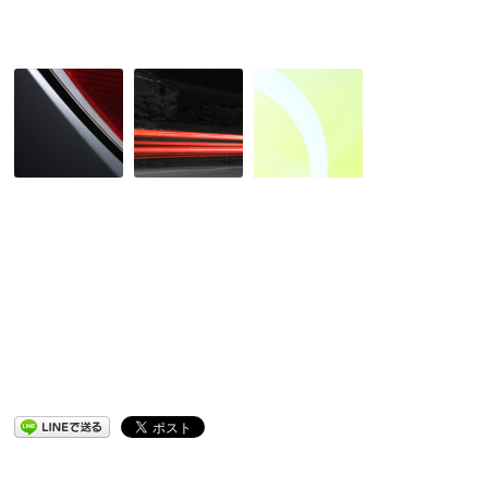
す
か？
気
キ
も
に
ャ
っ
な
ン
と
っ
プ
面
た
ソ
白
テ
ン
い
ン
グ
プ
ト
を
ロ
更
グ
新
ラ
し
ム
ま
に
し
た