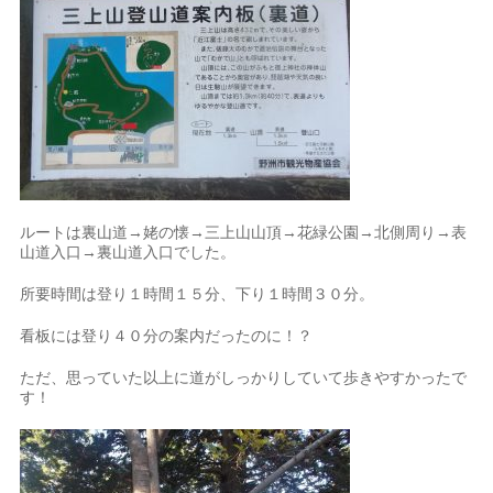
ルートは裏山道→姥の懐→三上山山頂→花緑公園→北側周り→表
山道入口→裏山道入口でした。
所要時間は登り１時間１５分、下り１時間３０分。
看板には登り４０分の案内だったのに！？
ただ、思っていた以上に道がしっかりしていて歩きやすかったで
す！