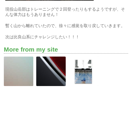
現役山岳部はトレーニングで２回登ったりもするようですが、そ
んな体力はもうありません！
暫く山から離れていたので、徐々に感覚を取り戻していきます。
次は比良山系にチャレンジしたい！！！
More from my site
子
役
面
ど
割
白
も
分
い
は
担
本
半
っ
が
人
て
あ
前？
上
り
手
ま
に
し
出
た！
来
ま